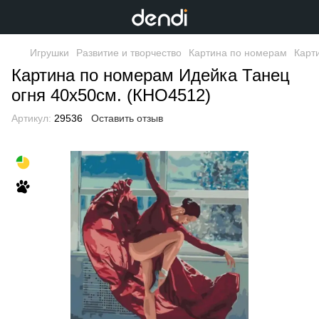
Игрушки
Развитие и творчество
Картина по номерам
Карт
Картина по номерам Идейка Танец
огня 40х50см. (КНО4512)
Артикул:
29536
Оставить отзыв