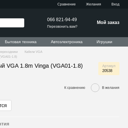
Сравнение
Желания
Вход
066 821-94-49
Мой заказ
Перезвонить вам?
Бытовая техника
Автоэлектроника
Игрушки
переходники
Кабели VGA
(VGA01-1.8)
й VGA 1.8m Vinga (VGA01-1.8)
Артикул
20538
К сравнению
В желания
тся
нтия