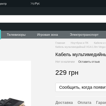
Укр
Рус
центр
Телевизоры
Игровая зона
Электротранспорт
Главная
Ноутбуки и ПК
Кабели и 
Кабель мультимедийный VGA 1.8m Vinga 
Кабель мультимедийны
Нет в наличии
Оставить отзыв
229 грн
Сообщить, когда появи
Доставка
Оплата
Гара