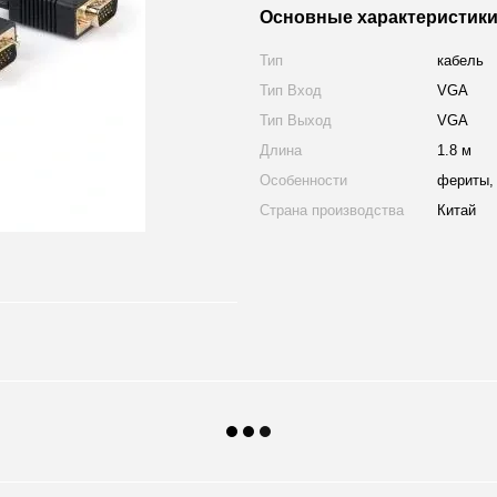
Основные характеристик
Тип
кабель
Тип Вход
VGA
Тип Выход
VGA
Длина
1.8 м
Особенности
фериты,
Страна производства
Китай