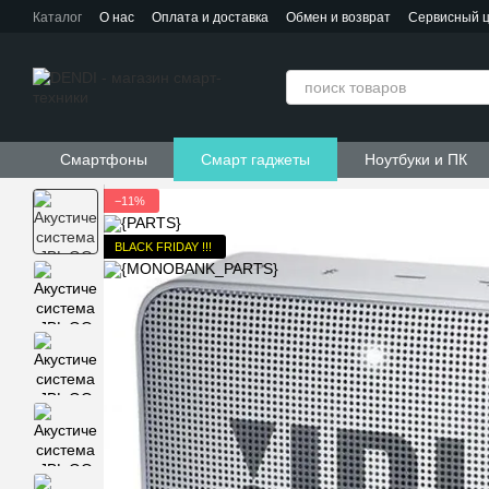
Перейти к основному контенту
Каталог
О нас
Оплата и доставка
Обмен и возврат
Сервисный 
Контактная информация
Пользовательское соглашение
Договор публичной оферты
Смартфоны
Смарт гаджеты
Ноутбуки и ПК
−11%
BLACK FRIDAY !!!