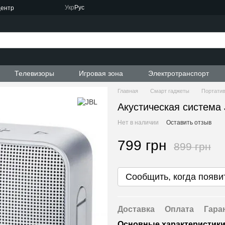
Укр
Рус
центр
Телевизоры
Игровая зона
Электротранспорт
Главная
Смарт гаджеты
Портатив
Акустическая система
Нет в наличии
Оставить отзыв
799 грн
899 грн
Сообщить, когда появи
Доставка
Оплата
Гара
Основные характеристик