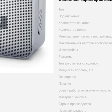
Тип
Подключение
Количество каналов
Количество полос
Минимальная частота воспроизве
Максимальная частота воспроизв
Интерфейсы
Разъемы
Тип акустических колонок
Мощность колонок, Вт
Оснащение
Питание
Время работы от аккумулятора, ч.
Материал корпуса
Страна производства
Чувствительность