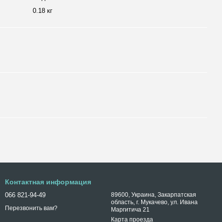
0.18 кг
Контактная информация
066 821-94-49
89600, Украина, Закарпатская
область, г. Мукачево, ул. Ивана
Перезвонить вам?
Маргитича 21
Карта проезда