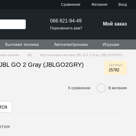
Сравнение
Желания
Вход
066 821-94-49
Мой заказ
Перезвонить вам?
Бытовая техника
Автоэлектроника
Игрушки
ные колонки
JBL
Акустическая система JBL GO 2 Gray (JBLGO2GRY)
 JBL GO 2 Gray (JBLGO2GRY)
Артикул
25782
К сравнению
В желания
тся
нтия
и