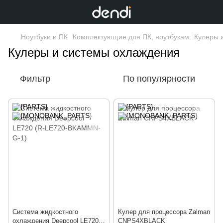
Ноутбуки и ПК
Комплектующие для ПК, ноутбукам
Кулеры 
Кулеры и системы охлаждения
Фильтр
По популярности
Система жидкостного
Кулер для процессора Zalman
охлаждения Deepcool LE720
CNPS4XBLACK