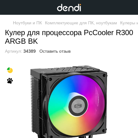
Ноутбуки и ПК
Комплектующие для ПК, ноутбукам
Кулеры 
Кулер для процессора PcCooler R300
ARGB BK
Артикул:
34389
Оставить отзыв