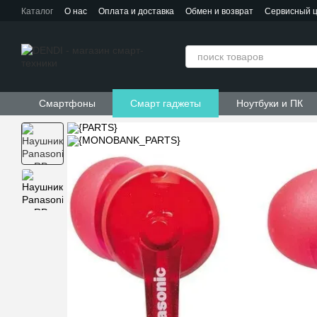
Перейти к основному контенту
Каталог
О нас
Оплата и доставка
Обмен и возврат
Сервисный 
Контактная информация
Пользовательское соглашение
Договор публичной оферты
Смартфоны
Смарт гаджеты
Ноутбуки и ПК