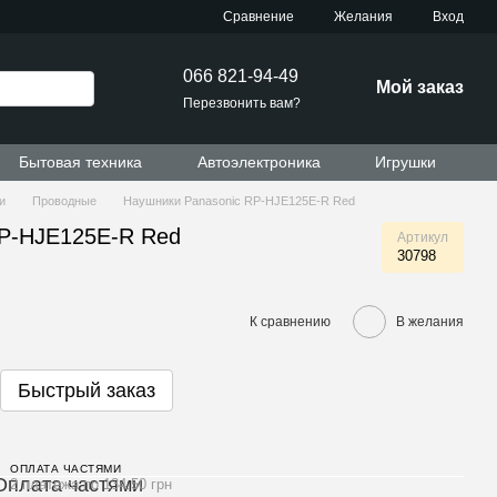
Сравнение
Желания
Вход
066 821-94-49
Мой заказ
Перезвонить вам?
Бытовая техника
Автоэлектроника
Игрушки
и
Проводные
Наушники Panasonic RP-HJE125E-R Red
RP-HJE125E-R Red
Артикул
30798
К сравнению
В желания
Быстрый заказ
ОПЛАТА ЧАСТЯМИ
2 платежа по 134.50 грн