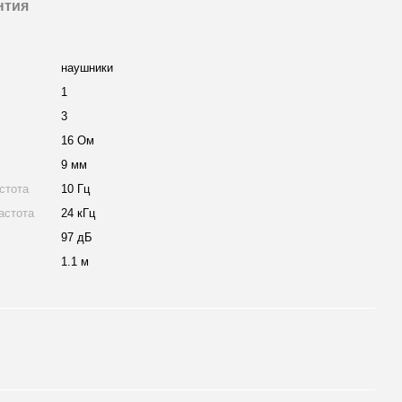
нтия
и
наушники
1
3
16 Ом
9 мм
стота
10 Гц
астота
24 кГц
97 дБ
1.1 м