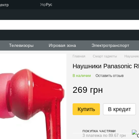
Укр
Рус
центр
Телевизоры
Игровая зона
Электротранспорт
Главная
Смарт гаджеты
Наушник
Наушники Panasonic 
В наличии
Оставить отзыв
269 грн
Купить
В кредит
ПОКУПКА ЧАСТЯМИ
3 платежа по 89.67 грн