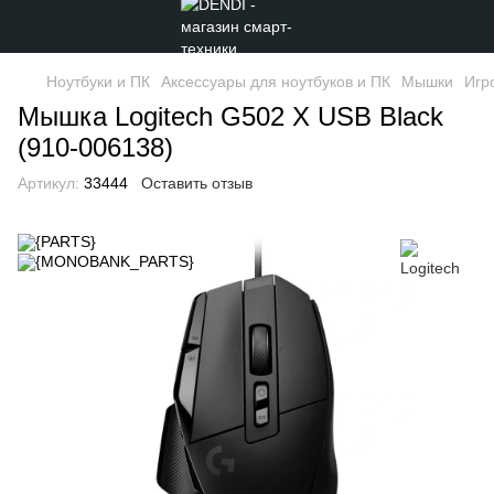
Ноутбуки и ПК
Аксессуары для ноутбуков и ПК
Мышки
Игр
Мышка Logitech G502 X USB Black
(910-006138)
Артикул:
33444
Оставить отзыв