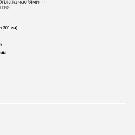
2 платежа по 59.50 грн
нтия
и
о 300 мм)
нь
3 мм