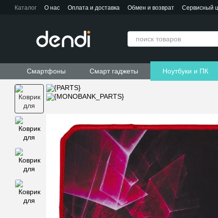
Перейти к основному контенту
Каталог
О нас
Оплата и доставка
Обмен и возврат
Сервисный 
Контактная информация
Пользовательское соглашение
Договор публичной оферты
Смартфоны
Смарт гаджеты
Ноутбуки и ПК