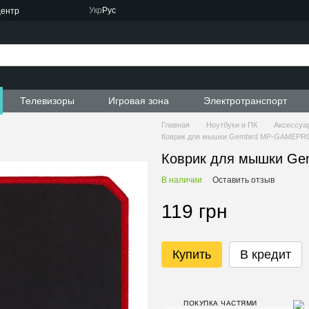
Укр
Рус
центр
Телевизоры
Игровая зона
Электротранспорт
Главная
Ноутбуки и ПК
Аксессуар
Коврик для мышки Gembird MP-GAMEPR
Коврик для мышки G
В наличии
Оставить отзыв
119 грн
Купить
В кредит
ПОКУПКА ЧАСТЯМИ