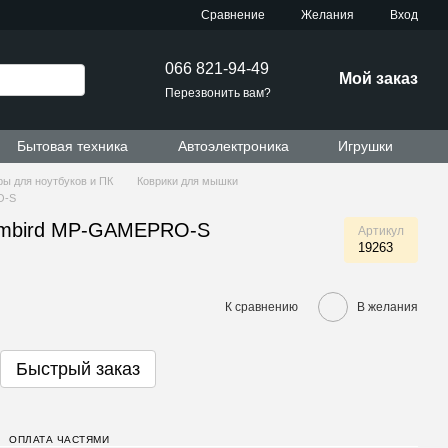
Сравнение
Желания
Вход
066 821-94-49
Мой заказ
Перезвонить вам?
Бытовая техника
Автоэлектроника
Игрушки
ы для ноутбуков и ПК
Коврики для мышки
O-S
embird MP-GAMEPRO-S
Артикул
19263
К сравнению
В желания
Быстрый заказ
ОПЛАТА ЧАСТЯМИ