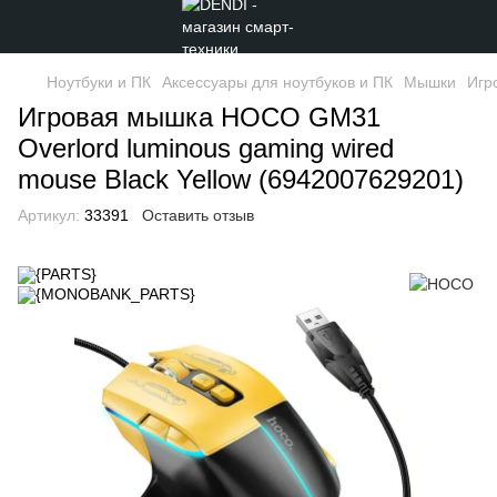
Ноутбуки и ПК
Аксессуары для ноутбуков и ПК
Мышки
Игр
Игровая мышка HOCO GM31
Overlord luminous gaming wired
mouse Black Yellow (6942007629201)
Артикул:
33391
Оставить отзыв