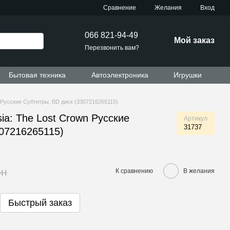
Сравнение
Желания
Вход
066 821-94-49
Мой заказ
Перезвонить вам?
Бытовая техника
Автоэлектроника
Игрушки
n Русские Субтитры, BD диск (3307216265115)
sia: The Lost Crown Русские
Артикул
31737
307216265115)
рн
К сравнению
В желания
Быстрый заказ