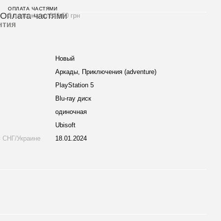
ОПЛАТА ЧАСТЯМИ
2 платежа по 849.50 грн
нтия
и
Новый
Аркады, Приключения (adventure)
PlayStation 5
Blu-ray диск
одиночная
Ubisoft
в СНГ/Украине
18.01.2024