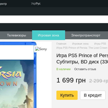
Укр
Рус
центр
Телевизоры
Игровая зона
Электротранспорт
Главная
Игровая зона
Игры PS5
Игра PS5 Prince of Persia: The Lost Crow
Игра PS5 Prince of Per
Субтитры, BD диск (3
В наличии
Оставить отзыв
1 699 грн
2 299 г
Купить
В кредит