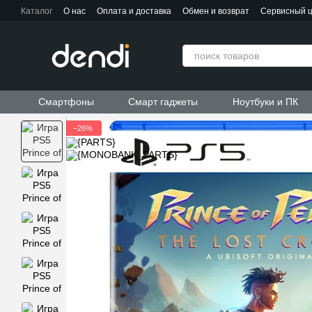
Перейти к основному контенту
Каталог
О нас
Оплата и доставка
Обмен и возврат
Сервисный 
Контактная информация
Пользовательское соглашение
Договор публичной оферты
Смартфоны
Смарт гаджеты
Ноутбуки и ПК
−26%