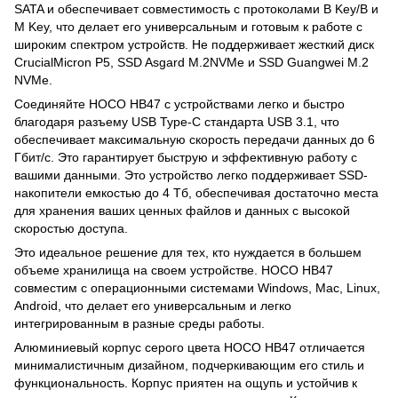
SATA и обеспечивает совместимость с протоколами B Key/B и
M Key, что делает его универсальным и готовым к работе с
широким спектром устройств. Не поддерживает жесткий диск
CrucialMicron P5, SSD Asgard M.2NVMe и SSD Guangwei M.2
NVMe.
Соединяйте HOCO HB47 с устройствами легко и быстро
благодаря разъему USB Type-C стандарта USB 3.1, что
обеспечивает максимальную скорость передачи данных до 6
Гбит/с. Это гарантирует быструю и эффективную работу с
вашими данными. Это устройство легко поддерживает SSD-
накопители емкостью до 4 Тб, обеспечивая достаточно места
для хранения ваших ценных файлов и данных с высокой
скоростью доступа.
Это идеальное решение для тех, кто нуждается в большем
объеме хранилища на своем устройстве. HOCO HB47
совместим с операционными системами Windows, Mac, Linux,
Android, что делает его универсальным и легко
интегрированным в разные среды работы.
Алюминиевый корпус серого цвета HOCO HB47 отличается
минималистичным дизайном, подчеркивающим его стиль и
функциональность. Корпус приятен на ощупь и устойчив к