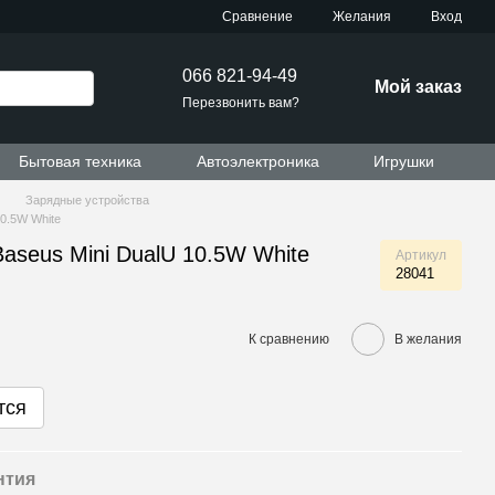
Сравнение
Желания
Вход
066 821-94-49
Мой заказ
Перезвонить вам?
Бытовая техника
Автоэлектроника
Игрушки
Зарядные устройства
10.5W White
aseus Mini DualU 10.5W White
Артикул
28041
К сравнению
В желания
тся
нтия