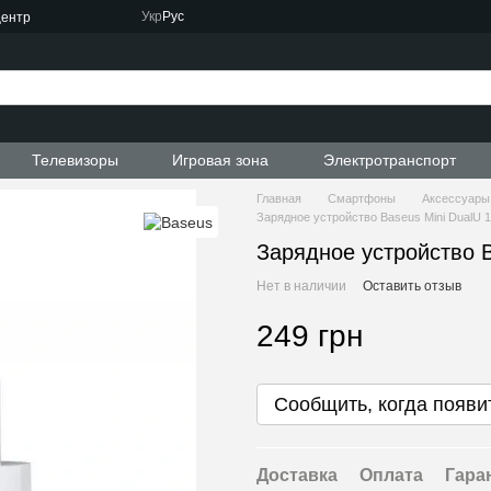
Укр
Рус
центр
Телевизоры
Игровая зона
Электротранспорт
Главная
Смартфоны
Аксессуары
Зарядное устройство Baseus Mini DualU 
Зарядное устройство B
Нет в наличии
Оставить отзыв
249 грн
Сообщить, когда появи
Доставка
Оплата
Гара