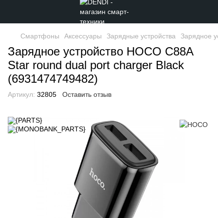
Смартфоны
Аксессуары
Зарядные устройства
Зарядное у
Зарядное устройство HOCO C88A
Star round dual port charger Black
(6931474749482)
Артикул:
32805
Оставить отзыв