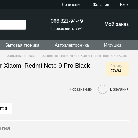
Сравнение
Желания
Вход
066 821-94-49
Мой заказ
Перезвонить вам?
Бытовая техника
Автоэлектроника
Игрушки
Защитные стекла
Защитное стекло 6D for Xiaomi Redmi Note 9 Pro Black
r Xiaomi Redmi Note 9 Pro Black
Артикул
27484
К сравнению
В желания
тся
нтия