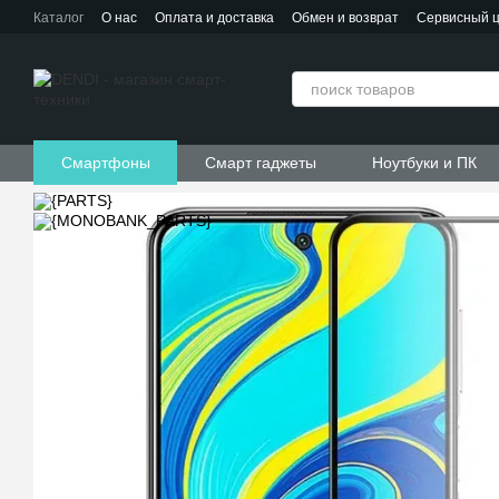
Перейти к основному контенту
Каталог
О нас
Оплата и доставка
Обмен и возврат
Сервисный 
Контактная информация
Пользовательское соглашение
Договор публичной оферты
Смартфоны
Смарт гаджеты
Ноутбуки и ПК