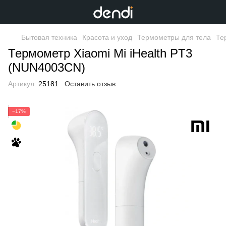
Бытовая техника
Красота и уход
Термометры для тела
Те
Термометр Xiaomi Mi iHealth PT3
(NUN4003CN)
Артикул:
25181
Оставить отзыв
−17%