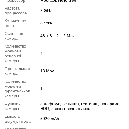
Процессор
Mediatek Helio G85
Частота
2 GHz
процессора
Количество
8 core
ядер
Основная
48 + 8 + 2 + 2 Mpx
камера
Количество
модулей
4
основной
камеры
Фронтальная
13 Mpx
камера
Количество
модулей
1
фронтальной
камеры
Функции
автофокус, вспышка, геотегинг, панорама,
камеры
HDR, распознавание лица
Емкость
5020 mAh
аккумулятора