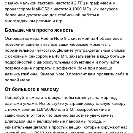
с максимальной тактовой частотой 2 ГГц и графическим
процессором Mali-G52 с частотой 1000 МГц. Их ресурсов
более чем достаточно для стабильной работы в
многозадачном режиме и игр.
Больше, чем просто ясность
Основная камера Redmi Note 9 с системой из 4 объективов
позволяет запечатлеть все ваши любимые моменты с
поразительной четкостью. Делайте ультра-детальные снимки
с основным сенсором на 48 Мп, захватывайте в кадр больше
подробностей с широкоугольным объективом и получайте
потрясающие портреты с эффектом боке при помощи
датчика глубины. Камера Note 9 позволит вам проявить себя в
полной мере.
От большого к малому
Попробуйте сместить фокус, чтобы взглянуть на мир под
разными углами. Используйте ультраширокоугольную камеру
с полем зрения 118"u00b0 или 2 Мп макрообъектив в
зависимости от того, что именно вы хотите увековечить.
Благодаря им и великолепные панорамы города, и
удивительные детали в простых вещах, которые окружают нас
каждый день "u2013 все будет выглядеть наилучшим образом.