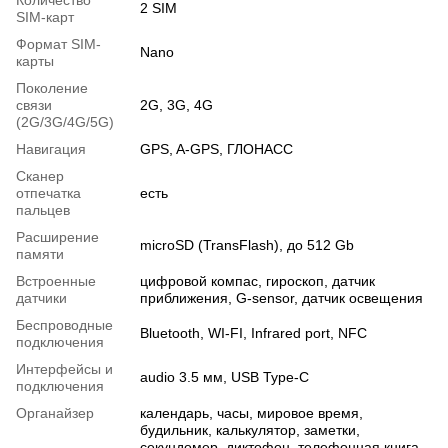
Количество
2 SIM
SIM-карт
Формат SIM-
Nano
карты
Поколение
связи
2G, 3G, 4G
(2G/3G/4G/5G)
Навигация
GPS, A-GPS, ГЛОНАСС
Сканер
отпечатка
есть
пальцев
Расширение
microSD (TransFlash), до 512 Gb
памяти
Встроенные
цифровой компас, гироскоп, датчик
датчики
приближения, G-sensor, датчик освещения
Беспроводные
Bluetooth, WI-FI, Infrared port, NFC
подключения
Интерфейсы и
audio 3.5 мм, USB Type-C
подключения
Органайзер
календарь, часы, мировое время,
будильник, калькулятор, заметки,
секундомер, диктофон, телефонная книга