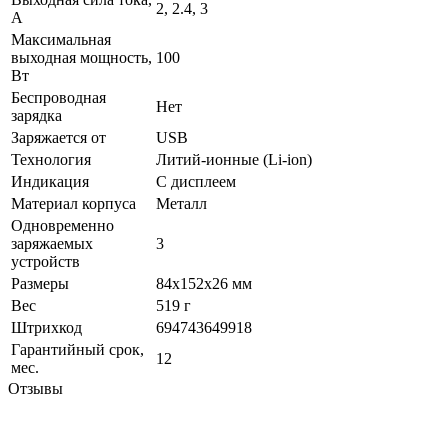
2, 2.4, 3
А
Максимальная
выходная мощность,
100
Вт
Беспроводная
Нет
зарядка
Заряжается от
USB
Технология
Литий-ионные (Li-ion)
Индикация
С дисплеем
Материал корпуса
Металл
Одновременно
заряжаемых
3
устройств
Размеры
84х152х26 мм
Вес
519 г
Штрихкод
694743649918
Гарантийный срок,
12
мес.
Отзывы