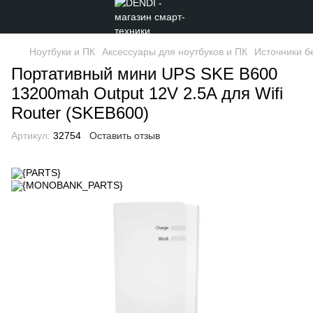
Ноутбуки и ПК
Аксессуары для ноутбуков и ПК
Источники б
Портативный мини UPS SKE B600
13200mah Output 12V 2.5A для Wifi
Router (SKEB600)
Артикул:
32754
Оставить отзыв