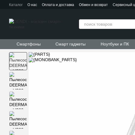
Перейти к основному контенту
Каталог
О нас
Оплата и доставка
Обмен и возврат
Сервисный 
Контактная информация
Пользовательское соглашение
Договор публичной оферты
Смартфоны
Смарт гаджеты
Ноутбуки и ПК