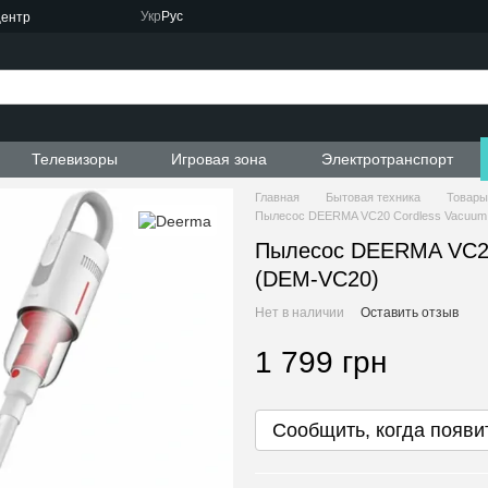
Укр
Рус
центр
Телевизоры
Игровая зона
Электротранспорт
Главная
Бытовая техника
Товары
Пылесос DEERMA VC20 Cordless Vacuum 
Пылесос DEERMA VC20 
(DEM-VC20)
Нет в наличии
Оставить отзыв
1 799 грн
Сообщить, когда появи