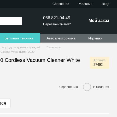
Сравнение
Желания
Вход
066 821-94-49
Мой заказ
Перезвонить вам?
Бытовая техника
Автоэлектроника
Игрушки
 по уходу за домом и одеждой
Пылесосы
Cleaner White (DEM-VC20)
Cordless Vacuum Cleaner White
Артикул
27492
К сравнению
В желания
тся