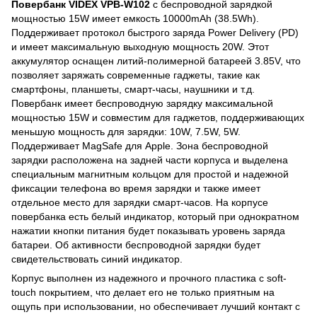
Повербанк VIDEX VPB-W102
с беспроводной зарядкой
мощностью 15W имеет емкость 10000mAh (38.5Wh).
Поддерживает протокол быстрого заряда Power Delivery (PD)
и имеет максимальную выходную мощность 20W. Этот
аккумулятор оснащен литий-полимерной батареей 3.85V, что
позволяет заряжать современные гаджеты, такие как
смартфоны, планшеты, смарт-часы, наушники и т.д.
Повербанк имеет беспроводную зарядку максимальной
мощностью 15W и совместим для гаджетов, поддерживающих
меньшую мощность для зарядки: 10W, 7.5W, 5W.
Поддерживает MagSafe для Apple. Зона беспроводной
зарядки расположена на задней части корпуса и выделена
специальным магнитным кольцом для простой и надежной
фиксации телефона во время зарядки и также имеет
отдельное место для зарядки смарт-часов. На корпусе
повербанка есть белый индикатор, который при однократном
нажатии кнопки питания будет показывать уровень заряда
батареи. Об активности беспроводной зарядки будет
свидетельствовать синий индикатор.
Корпус выполнен из надежного и прочного пластика с soft-
touch покрытием, что делает его не только приятным на
ощупь при использовании, но обеспечивает лучший контакт с