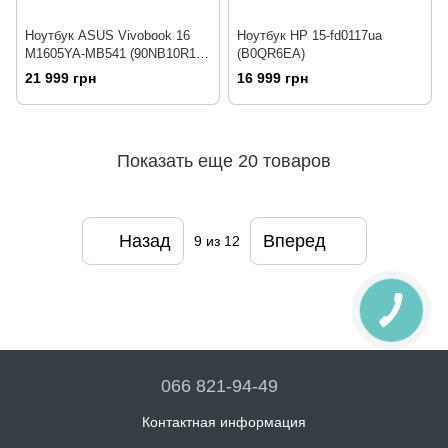
Ноутбук ASUS Vivobook 16
Ноутбук HP 15-fd0117ua
M1605YA-MB541 (90NB10R1-
(B0QR6EA)
M00V60)
21 999 грн
16 999 грн
Показать еще 20 товаров
Назад
Вперед
9
из 12
066 821-94-49
Контактная информация