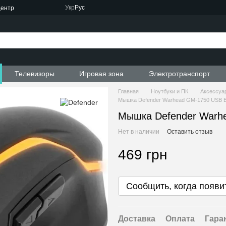
Укр
Рус
центр
Телевизоры
Игровая зона
Электротранспорт
Главная
Ноутбуки и ПК
Аксессуар
Мышка Defender Warhead GM-1750 USB Bl
Мышка Defender Warhe
Нет в наличии
Оставить отзыв
469 грн
Сообщить, когда появи
Доставка
Оплата
Гара