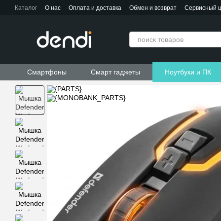
Перейти к основному контенту
Каталог
О нас
Оплата и доставка
Обмен и возврат
Сервисный 
Контактная информация
Пользовательское соглашение
Договор публичной оферты
Смартфоны
Смарт гаджеты
Ноутбуки и ПК