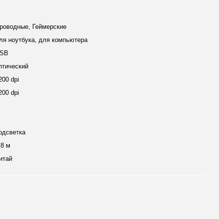
и
роводные, Геймерские
ля ноутбука, для компьютера
SB
птический
200 dpi
200 dpi
одсветка
.8 м
итай