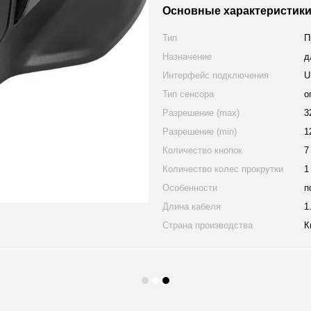
Основные характеристик
Тип
П
Назначение
д
Интерфейс подключения
U
Тип сенсора
о
Разрешение (max)
3
Разрешение (min)
1
Количество кнопок
7
Количество колес прокрутки
1
Особенности
п
Длина кабеля
1
Страна производства
К