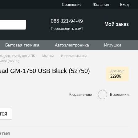
Сравнение
Желания
Вход
066 821-94-49
Мой заказ
Перезвонить вам?
Бытовая техника
Автоэлектроника
Игрушки
ы для ноутбуков и ПК
Мышки
Игровые мышки
ack (52750)
ad GM-1750 USB Black (52750)
Артикул
22986
К сравнению
В желания
тся
нтия