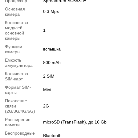
Процессор
Spreadtrum SC6531E
Основная
0.3 Mpx
камера
Количество
модулей
1
основной
камеры
Функции
вспышка
камеры
Емкость
800 mAh
аккумулятора
Количество
2 SIM
SIM-карт
Формат SIM-
Mini
карты
Поколение
связи
2G
(2G/3G/4G/5G)
Расширение
microSD (TransFlash), до 16 Gb
памяти
Беспроводные
Bluetooth