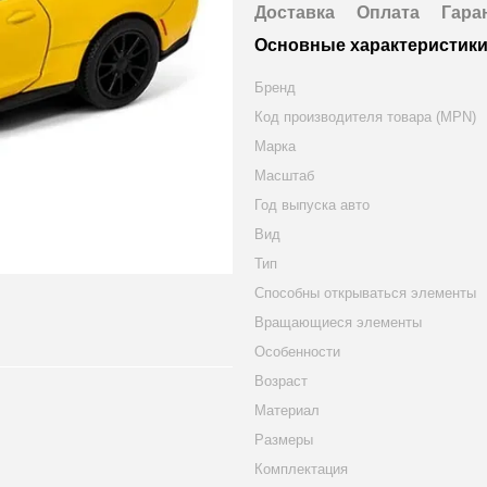
Доставка
Оплата
Гара
Основные характеристик
Бренд
Код производителя товара (MPN)
Марка
Масштаб
Год выпуска авто
Вид
Тип
Способны открываться элементы
Вращающиеся элементы
Особенности
Возраст
Материал
Размеры
Комплектация