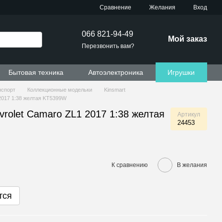
Сравнение
Желания
Вход
066 821-94-49
Мой заказ
Перезвонить вам?
Бытовая техника
Автоэлектроника
Игрушки
нспорт
Коллекционные модельки
Kinsmart
2017 1:38 желтая KT5399W
rolet Camaro ZL1 2017 1:38 желтая
Артикул
24453
К сравнению
В желания
тся