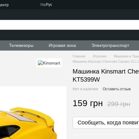
Укр
Рус
центр
Телевизоры
Игровая зона
Электротранспорт
Главная
Игрушки
Машинки и Тра
Машинка Kinsmart Chevrolet Camaro ZL1 
Машинка Kinsmart Chev
KT5399W
Нет в наличии
Оставить отзыв
159 грн
299 грн
Сообщить, когда появи