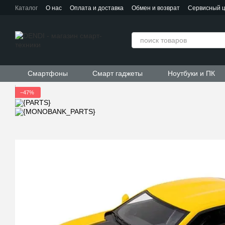
Перейти к основному контенту
Каталог
О нас
Оплата и доставка
Обмен и возврат
Сервисный 
Контактная информация
Пользовательское соглашение
Договор публичной оферты
Смартфоны
Смарт гаджеты
Ноутбуки и ПК
−47%