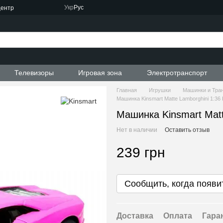
Укр
Рус
центр
Телевизоры
Игровая зона
Электротранспорт
Главная
Игрушки
Машинки и Тра
Машинка Kinsmart Matte Lamborghini 1:3
Машинка Kinsmart Mat
Нет в наличии
Оставить отзыв
239 грн
Сообщить, когда появи
Доставка
Оплата
Гара