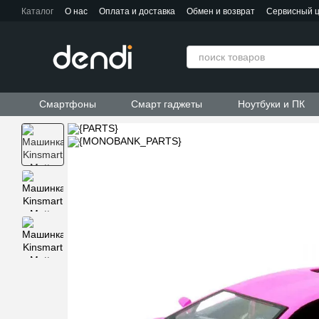
Перейти к основному контенту
Каталог
О нас
Оплата и доставка
Обмен и возврат
Сервисный 
Контактная информация
Пользовательское соглашение
Договор публичной оферты
Смартфоны
Смарт гаджеты
Ноутбуки и ПК