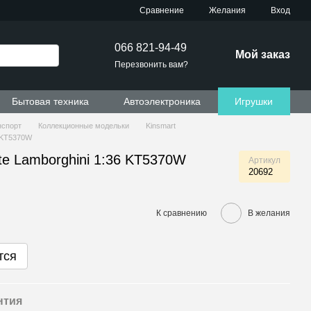
Сравнение
Желания
Вход
066 821-94-49
Мой заказ
Перезвонить вам?
Бытовая техника
Автоэлектроника
Игрушки
нспорт
Коллекционные модельки
Kinsmart
6 KT5370W
te Lamborghini 1:36 KT5370W
Артикул
20692
К сравнению
В желания
тся
нтия