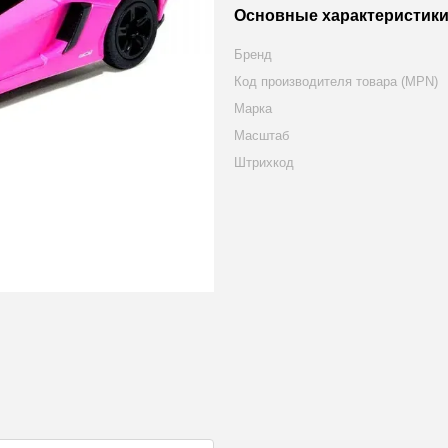
Основные характеристик
Бренд
Код производителя товара (MPN)
Марка
Масштаб
Штрихкод