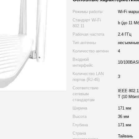
Режимы работы
Wi-Fi марш
Стандарт Wi-Fi
b (до 11 Мб
802.11
Рабочая частота
2.4 ГГц
Тип антенны
несъемные
Количество антенн
4
Входной
10/100BASE
интерфейс
Количество LAN
3
портов (RJ-45)
Соответствие
IEEE 802.1
сетевым
T (10 Мбит
стандартам
Ширина
171 мм
Высота
36 мм
Глубина
171 мм
Страна
Тайвань