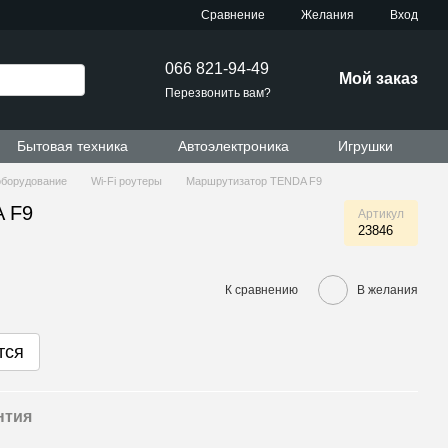
Сравнение
Желания
Вход
066 821-94-49
Мой заказ
Перезвонить вам?
Бытовая техника
Автоэлектроника
Игрушки
оборудование
Wi-Fi роутеры
Маршрутизатор TENDA F9
 F9
Артикул
23846
К сравнению
В желания
тся
нтия
и