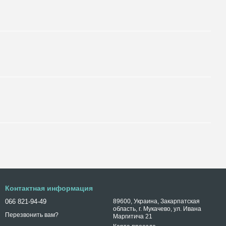
Контактная информация
066 821-94-49
89600, Украина, Закарпатская
область, г. Мукачево, ул. Ивана
Перезвонить вам?
Маргитича 21