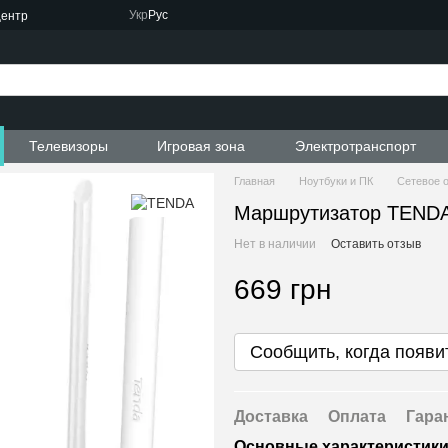
Укр
Рус
центр
Телевизоры
Игровая зона
Электротранспорт
Главная
Ноутбуки и ПК
Сетевое 
Маршрутизатор TENDA
Нет в наличии
Оставить отзыв
669 грн
Сообщить, когда появи
Доставка
Оплата
Гара
Основные характеристик