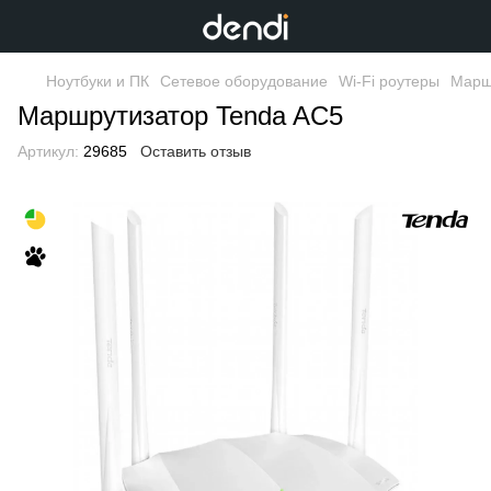
Ноутбуки и ПК
Сетевое оборудование
Wi-Fi роутеры
Марш
Маршрутизатор Tenda AC5
Артикул:
29685
Оставить отзыв