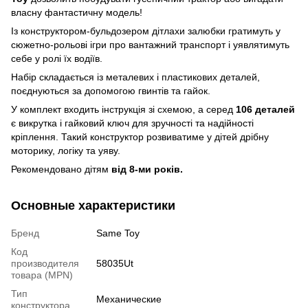
власну фантастичну модель!
Із конструктором-бульдозером дітлахи залюбки гратимуть у
сюжетно-рольові ігри про вантажний транспорт і уявлятимуть
себе у ролі їх водіїв.
Набір складається із металевих і пластикових деталей,
поєднуються за допомогою гвинтів та гайок.
У комплект входить інструкція зі схемою, а серед
106 деталей
є викрутка і гайковий ключ для зручності та надійності
кріплення. Такий конструктор розвиватиме у дітей дрібну
моторику, логіку та уяву.
Рекомендовано дітям
від 8-ми років.
Основные характеристики
Бренд
Same Toy
Код
производителя
58035Ut
товара (MPN)
Тип
Механические
конструктора