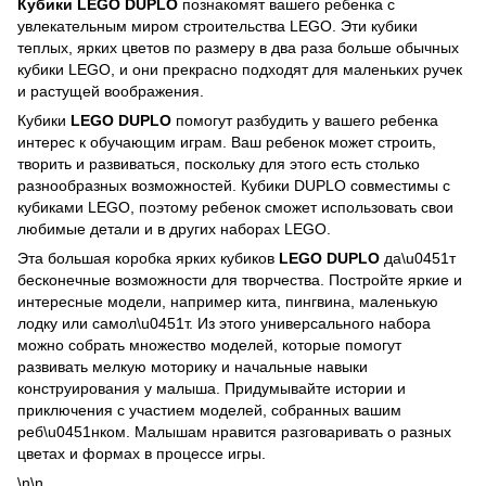
Кубики LEGO DUPLO
познакомят вашего ребенка с
увлекательным миром строительства LEGO. Эти кубики
теплых, ярких цветов по размеру в два раза больше обычных
кубики LEGO, и они прекрасно подходят для маленьких ручек
и растущей воображения.
Кубики
LEGO DUPLO
помогут разбудить у вашего ребенка
интерес к обучающим играм. Ваш ребенок может строить,
творить и развиваться, поскольку для этого есть столько
разнообразных возможностей. Кубики DUPLO совместимы с
кубиками LEGO, поэтому ребенок сможет использовать свои
любимые детали и в других наборах LEGO.
Эта большая коробка ярких кубиков
LEGO DUPLO
да\u0451т
бесконечные возможности для творчества. Постройте яркие и
интересные модели, например кита, пингвина, маленькую
лодку или самол\u0451т. Из этого универсального набора
можно собрать множество моделей, которые помогут
развивать мелкую моторику и начальные навыки
конструирования у малыша. Придумывайте истории и
приключения с участием моделей, собранных вашим
реб\u0451нком. Малышам нравится разговаривать о разных
цветах и формах в процессе игры.
\n\n