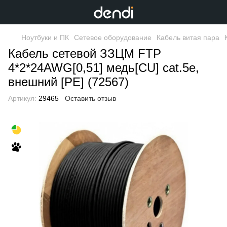
Ноутбуки и ПК
Сетевое оборудование
Кабель витая пара
Кабель сетевой ЗЗЦМ FTP
4*2*24AWG[0,51] медь[СU] cat.5e,
внешний [PE] (72567)
Артикул:
29465
Оставить отзыв