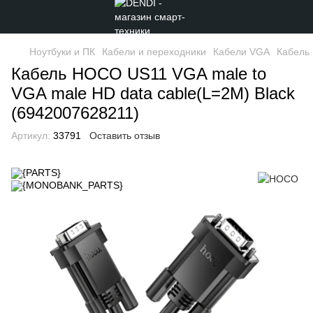
Ноутбуки и ПК
Кабели и переходники
Кабели VGA
Кабель 
Кабель HOCO US11 VGA male to
VGA male HD data cable(L=2M) Black
(6942007628211)
Артикул:
33791
Оставить отзыв