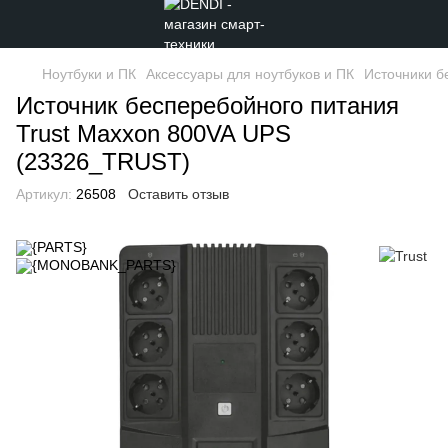
Ноутбуки и ПК
Аксессуары для ноутбуков и ПК
Источники б
Источник бесперебойного питания
Trust Maxxon 800VA UPS
(23326_TRUST)
Артикул:
26508
Оставить отзыв