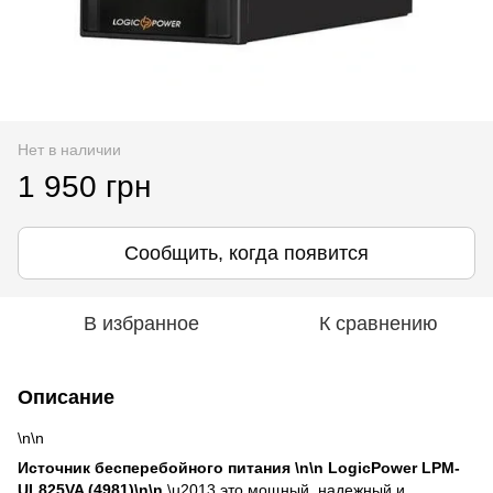
Нет в наличии
1 950 грн
Сообщить, когда появится
В избранное
К сравнению
Описание
\n\n
Источник бесперебойного питания \n\n LogicPower LPM-
UL825VA (4981)\n\n
\u2013 это мощный, надежный и