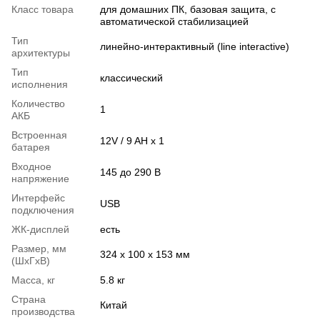
Класс товара
для домашних ПК, базовая защита, с
автоматической стабилизацией
Тип
линейно-интерактивный (line interactive)
архитектуры
Тип
классический
исполнения
Количество
1
АКБ
Встроенная
12V / 9 AH x 1
батарея
Входное
145 до 290 В
напряжение
Интерфейс
USB
подключения
ЖК-дисплей
есть
Размер, мм
324 х 100 х 153 мм
(ШхГхВ)
Масса, кг
5.8 кг
Страна
Китай
производства