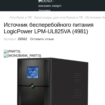
Ноутбуки и ПК
Аксессуары для ноутбуков и ПК
Источники б
Источник бесперебойного питания
LogicPower LPM-UL825VA (4981)
Артикул:
26562
Оставить отзыв