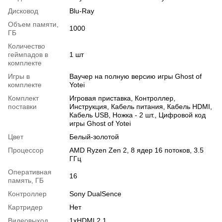
Дисковод
Blu-Ray
Объем памяти,
1000
ГБ
Количество
геймпадов в
1 шт
комплекте
Игры в
Ваучер на полную версию игры Ghost of
комплекте
Yotei
Комплект
Игровая приставка, Контроллер,
поставки
Инструкция, Кабель питания, Кабель HDMI,
Кабель USB, Ножка - 2 шт., Цифровой код
игры Ghost of Yotei
Цвет
Белый-золотой
Процессор
AMD Ryzen Zen 2, 8 ядер 16 потоков, 3.5
ГГц
Оперативная
16
память, ГБ
Контроллер
Sony DualSence
Картридер
Нет
Видеовыход
1xHDMI 2.1