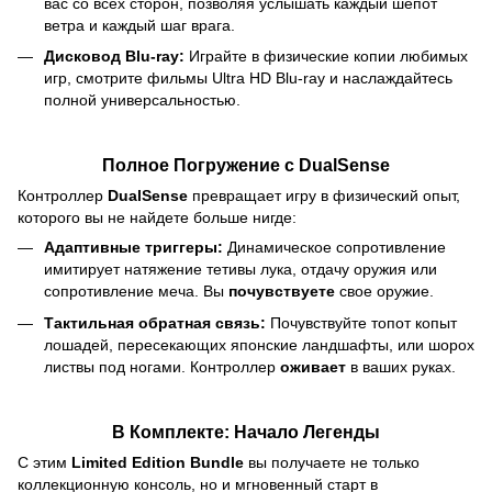
вас со всех сторон, позволяя услышать каждый шепот
ветра и каждый шаг врага.
Дисковод Blu-ray:
Играйте в физические копии любимых
игр, смотрите фильмы Ultra HD Blu-ray и наслаждайтесь
полной универсальностью.
Полное Погружение с DualSense
Контроллер
DualSense
превращает игру в физический опыт,
которого вы не найдете больше нигде:
Адаптивные триггеры:
Динамическое сопротивление
имитирует натяжение тетивы лука, отдачу оружия или
сопротивление меча. Вы
почувствуете
свое оружие.
Тактильная обратная связь:
Почувствуйте топот копыт
лошадей, пересекающих японские ландшафты, или шорох
листвы под ногами. Контроллер
оживает
в ваших руках.
В Комплекте: Начало Легенды
С этим
Limited Edition Bundle
вы получаете не только
коллекционную консоль, но и мгновенный старт в