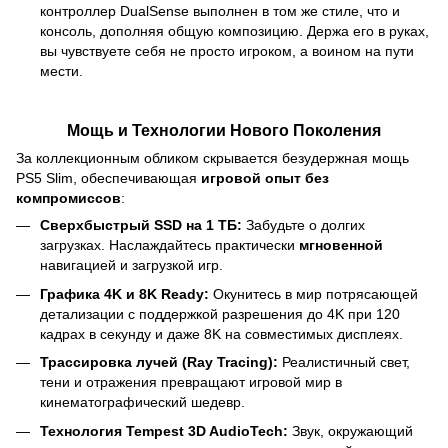
контроллер DualSense выполнен в том же стиле, что и
консоль, дополняя общую композицию. Держа его в руках,
вы чувствуете себя не просто игроком, а воином на пути
мести.
Мощь и Технологии Нового Поколения
За коллекционным обликом скрывается безудержная мощь
PS5 Slim, обеспечивающая
игровой опыт без
компромиссов
:
Сверхбыстрый SSD на 1 ТБ:
Забудьте о долгих
загрузках. Наслаждайтесь практически
мгновенной
навигацией и загрузкой игр.
Графика 4K и 8K Ready:
Окунитесь в мир потрясающей
детализации с поддержкой разрешения до 4K при 120
кадрах в секунду и даже 8K на совместимых дисплеях.
Трассировка лучей (Ray Tracing):
Реалистичный свет,
тени и отражения превращают игровой мир в
кинематографический шедевр.
Технология Tempest 3D AudioTech:
Звук, окружающий