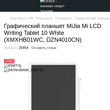
Ноутбуки и ПК
Планшеты
Планшеты
Графический планшет
Графический планшет MiJia Mi LCD
Writing Tablet 10 White
(XMXHB01WC, DZN4010CN)
Артикул:
25854
Оставить отзыв
−17%