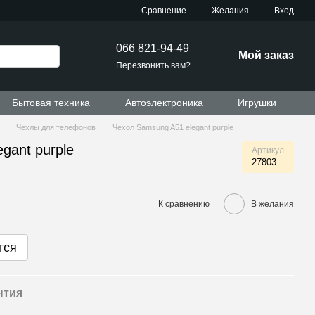
Сравнение
Желания
Вход
066 821-94-49
Мой заказ
Перезвонить вам?
Бытовая техника
Автоэлектроника
Игрушки
Чехлы для телефонов
Чехол Samsung A51 elegant purple
gant purple
Артикул
27803
К сравнению
В желания
тся
нтия