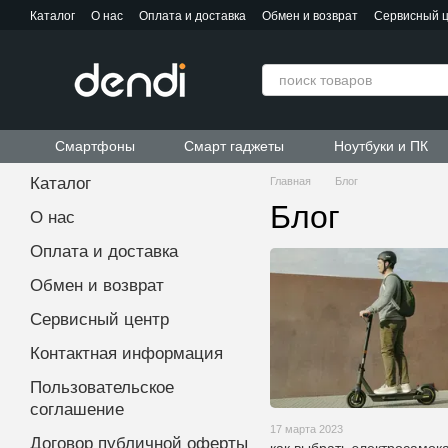
Перейти к основному контенту
Каталог
О нас
Оплата и доставка
Обмен и возврат
Сервисный 
Контактная информация
Пользовательское соглашение
Договор публичной оферты
Смартфоны
Смарт гаджеты
Ноутбуки и ПК
Каталог
Главная
Блог
Блог
О нас
Оплата и доставка
Обмен и возврат
Сервисный центр
Контактная информация
Пользовательское
соглашение
17 марта 2023
Договор публичной оферты
как выбрать электросамок