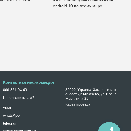
Android 10 по всему миру
Контактная информация
066 821-94-49
89600, Украина, Закарпатская
область, г. Мукачево, ул. Ивана
Перезвонить вам?
Маргитича 21
Карта проезда
viber
whatsApp
telegram