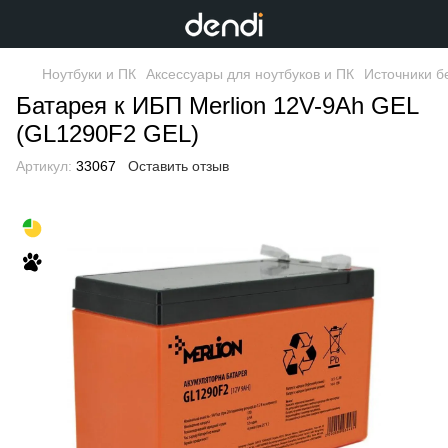
Ноутбуки и ПК
Аксессуары для ноутбуков и ПК
Источники б
Батарея к ИБП Merlion 12V-9Ah GEL
(GL1290F2 GEL)
Артикул:
33067
Оставить отзыв