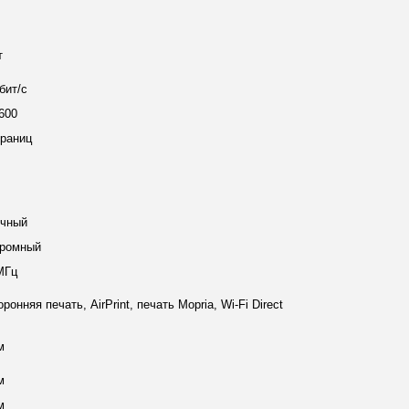
т
бит/с
600
траниц
очный
ромный
МГц
ронняя печать, AirPrint, печать Mopria, Wi-Fi Direct
м
м
м