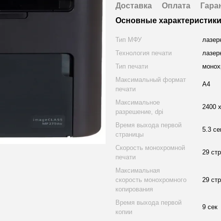
Доставка
Оплата
Гара
Основные характеристик
Тип МФУ
лазер
Технология печати
лазер
Тип печати
монох
Максимальный формат
A4
печати
Максимальное
2400 
разрешение, dpi
Время выхода первой
5.3 се
страницы
Скорость монохромной
29 ст
печати
Максимальная
скорость монохромного
29 ст
копирования
Время выхода первой
9 сек
копии