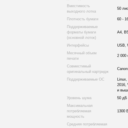
Вместимость
50 ли
выходного лотка
Плотность бумаги
60 - 1
Поддерживаемые
форматы бумаги
A4, B5
(основной лоток)
Интерфейсы
USB, W
Месячный объем
2 000 
печати
Совместимый
Canon
оригинальный картридж
Поддерживаемые ОС
Linux
2016,
и выш
Уровень шума
50 дБ
Максимальная
потребляемая
1300 
мощность
Средняя потребляемая