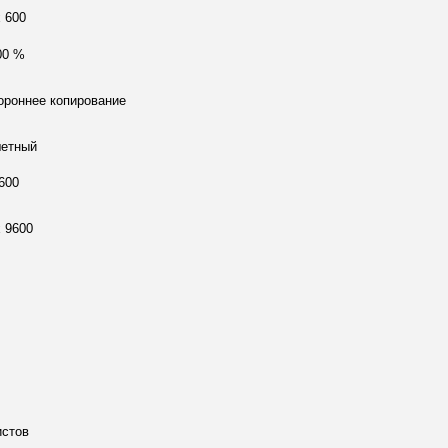
x 600
00 %
ороннее копирование
етный
600
x 9600
истов