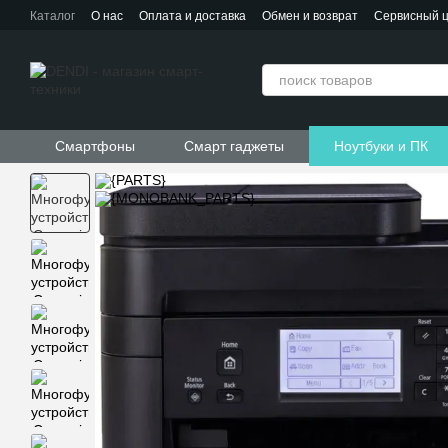
Перейти к основному контенту
Каталог
О нас
Оплата и доставка
Обмен и возврат
Сервисный 
Контактная информация
Пользовательское соглашение
Договор публичной оферты
Смартфоны
Смарт гаджеты
Ноутбуки и ПК