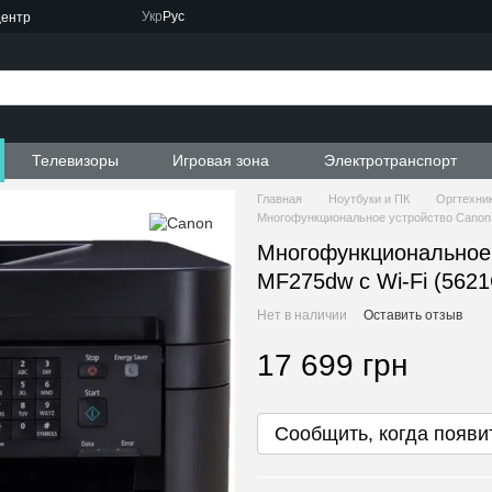
Укр
Рус
центр
Телевизоры
Игровая зона
Электротранспорт
Главная
Ноутбуки и ПК
Оргтехник
Многофункциональное устройство Canon 
Многофункциональное
MF275dw c Wi-Fi (562
Нет в наличии
Оставить отзыв
17 699 грн
Сообщить, когда появи