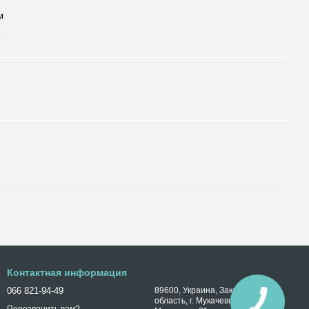
м
г
Контактная информация
066 821-94-49
89600, Украина, Закарпатская
область, г. Мукачево, ул. Ивана