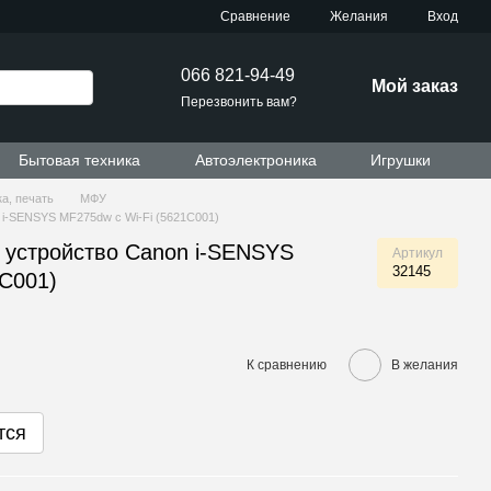
Сравнение
Желания
Вход
066 821-94-49
Мой заказ
Перезвонить вам?
Бытовая техника
Автоэлектроника
Игрушки
а, печать
МФУ
i-SENSYS MF275dw c Wi-Fi (5621C001)
 устройство Canon i-SENSYS
Артикул
32145
1C001)
К сравнению
В желания
тся