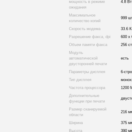
мощноcть в режиме
4.8 Вт
ожидания
Максимальное
999 ш
количество копий
Скорость модема
33.6 К
Разрешение факса, dpi
600 х 
Объем памяти факса
256 с
Модуль
автоматической
есть
двусторонней печати
Параметры дисплея
6-стр
Тип дисплея
монох
Частота процессора
1200 
Дополнительные
двусто
функции при печати
Размер сканируемой
216 м
области
Ширина
375 м
Высота
390 м