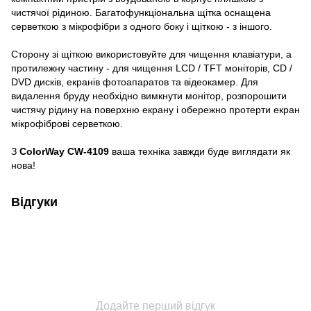
чистячої рідиною. Багатофункціональна щітка оснащена
серветкою з мікрофібри з одного боку і щіткою - з іншого.
Сторону зі щіткою використовуйте для чищення клавіатури, а
протилежну частину - для чищення LCD / TFT моніторів, CD /
DVD дисків, екранів фотоапаратов та відеокамер. Для
видалення бруду необхідно вимкнути монітор, розпорошити
чистячу рідину на поверхню екрану і обережно протерти екран
мікрофіброві серветкою.
З
ColorWay CW-4109
ваша техніка завжди буде виглядати як
нова!
Відгуки
Додайте перший відгук