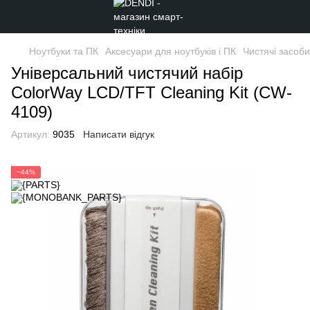
Ноутбуки та ПК
Аксесуари для ноутбуків і ПК
Чистячі засоби
Універсальний чистячий набір
ColorWay LCD/TFT Cleaning Kit (CW-
4109)
Артикул:
9035
Написати відгук
−44%