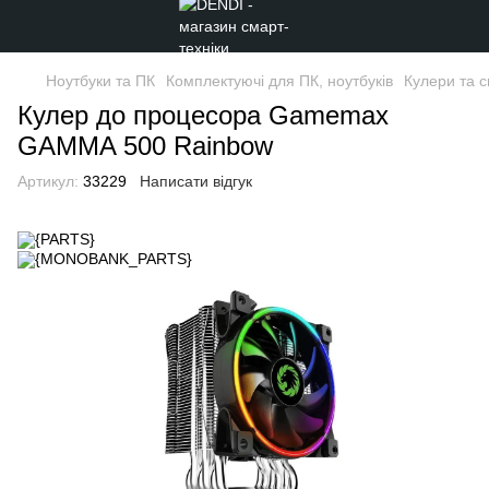
Ноутбуки та ПК
Комплектуючі для ПК, ноутбуків
Кулери та 
Кулер до процесора Gamemax
GAMMA 500 Rainbow
Артикул:
33229
Написати відгук