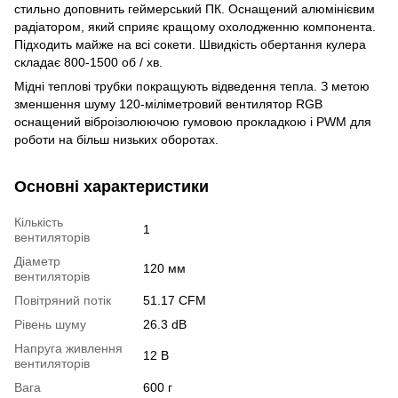
стильно доповнить геймерський ПК. Оснащений алюмінієвим
радіатором, який сприяє кращому охолодженню компонента.
Підходить майже на всі сокети. Швидкість обертання кулера
складає 800-1500 об / хв.
Мідні теплові трубки покращують відведення тепла. З метою
зменшення шуму 120-міліметровий вентилятор RGB
оснащений віброізолюючою гумовою прокладкою і PWM для
роботи на більш низьких оборотах.
Основні характеристики
Кількість
1
вентиляторів
Діаметр
120 мм
вентиляторів
Повітряний потік
51.17 CFM
Рівень шуму
26.3 dB
Напруга живлення
12 В
вентиляторів
Вага
600 г