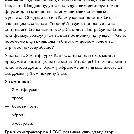
Ніндзяго. Швидше будуйте споруду й використовуйте міні
фігурки для відтворення найемоційніших епізодів із
мультика. Об'єднай сили з Каєм у кровопролитній битві зі
злочинцем Скалкіном. Уперед! Атакуй катаною Кая, але
остерігайся безжального меча Скалкіна. Застрибуй на бойову
платформу, розкручуйся та дай противнику гідну відсіч. Хто ж
переможе в цій вирішальній битві між добром і злом та
отримає призову зброю?
У наборі є 2 міні фігурки Кая і Скалкіна, для яких можна
придумати багато цікавих сюжетів. У наборі 61 яскрава міцна
пластикова деталь. Храм у зібраному вигляді має висоту 12
см, довжину 3 см, ширину 3 см.
У комплекті:
2 мініфігурки;
храм;
бойове поле;
зброя;
аксесуари.
Гра з конструктором LEGO
розвиває уяву, увагу, творчі