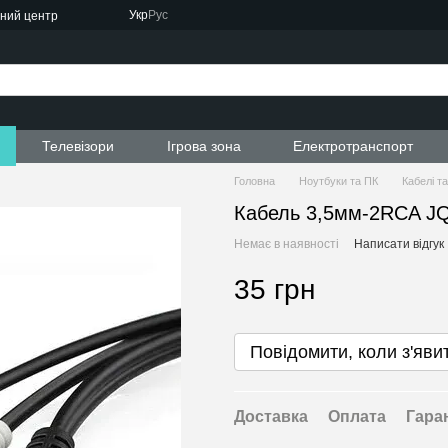
Укр
Рус
сний центр
ти
Телевізори
Ігрова зона
Електротранспорт
Головна
Ноутбуки та ПК
Кабелі т
Кабель 3,5мм-2RCA J
Немає в наявності
Написати відгук
35 грн
Повідомити, коли з'яви
Доставка
Оплата
Гара