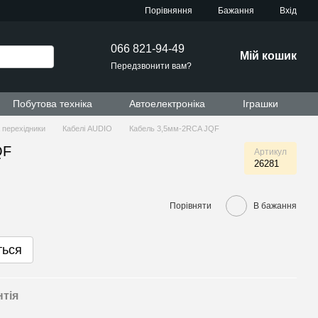
Порівняння
Бажання
Вхід
066 821-94-49
Мій кошик
Передзвонити вам?
Побутова техніка
Автоелектроніка
Іграшки
а перехідники
Кабелі AUDIO
Кабель 3,5мм-2RCA JQF
QF
Артикул
26281
Порівняти
В бажання
ться
нтія